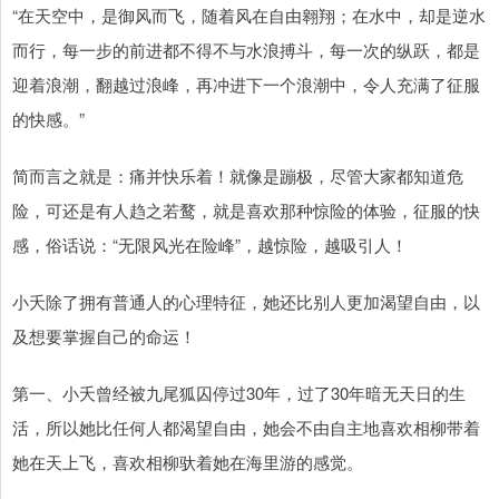
“在天空中，是御风而飞，随着风在自由翱翔；在水中，却是逆水
而行，每一步的前进都不得不与水浪搏斗，每一次的纵跃，都是
迎着浪潮，翻越过浪峰，再冲进下一个浪潮中，令人充满了征服
的快感。”
简而言之就是：痛并快乐着！就像是蹦极，尽管大家都知道危
险，可还是有人趋之若鹜，就是喜欢那种惊险的体验，征服的快
感，俗话说：“无限风光在险峰”，越惊险，越吸引人！
小夭除了拥有普通人的心理特征，她还比别人更加渴望自由，以
及想要掌握自己的命运！
第一、小夭曾经被九尾狐囚停过30年，过了30年暗无天日的生
活，所以她比任何人都渴望自由，她会不由自主地喜欢相柳带着
她在天上飞，喜欢相柳驮着她在海里游的感觉。