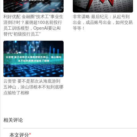
利好优配 金融圈“技术工”事业生
非常谋略 最后纪元：从起号到
涯倒计时？雇佣超100名前投行
出金，成品账号出金，如何交易
员工训练模型，OpenAI要让AI
等等！
替代“初级投行员工”
云资管 要不是那次从海底游到
五神山，涂山璟根本不知到底哪
点输给了相柳
相关评论
本文评分
*