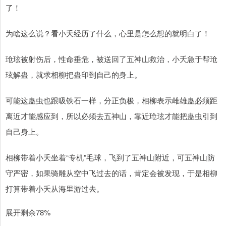
了！
为啥这么说？看小夭经历了什么，心里是怎么想的就明白了！
玱玹被射伤后，性命垂危，被送回了五神山救治，小夭急于帮玱
玹解蛊，就求相柳把蛊印到自己的身上。
可能这蛊虫也跟吸铁石一样，分正负极，相柳表示雌雄蛊必须距
离近才能感应到，所以必须去五神山，靠近玱玹才能把蛊虫引到
自己身上。
相柳带着小夭坐着“专机”毛球，飞到了五神山附近，可五神山防
守严密，如果骑雕从空中飞过去的话，肯定会被发现，于是相柳
打算带着小夭从海里游过去。
展开剩余78%