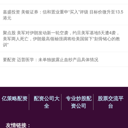
嘉盛投资 美银证券：信和置业重申“买入”评级 目标价微升至13.5
港元
聚点股 美军对伊朗发动新一轮空袭，约旦美军基地5天遭4袭，
美军两人死亡，伊朗最高领袖强调将给美国留下“刻骨铭心的教
训”
要配资 迈普医学：未单独披露止血纱产品具体情况
亿策略配资
配资公司大
专业炒股配
股票交流平
全
资公司
台
友情链接：