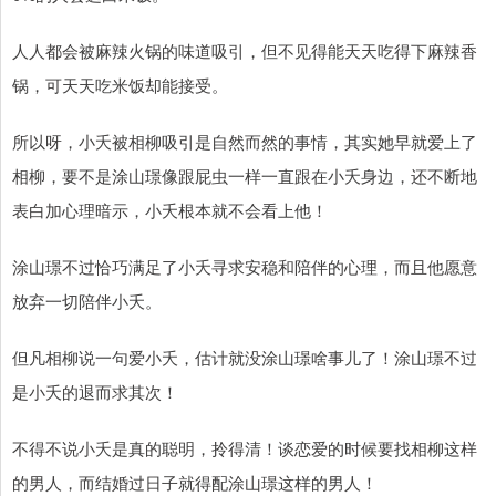
人人都会被麻辣火锅的味道吸引，但不见得能天天吃得下麻辣香
锅，可天天吃米饭却能接受。
所以呀，小夭被相柳吸引是自然而然的事情，其实她早就爱上了
相柳，要不是涂山璟像跟屁虫一样一直跟在小夭身边，还不断地
表白加心理暗示，小夭根本就不会看上他！
涂山璟不过恰巧满足了小夭寻求安稳和陪伴的心理，而且他愿意
放弃一切陪伴小夭。
但凡相柳说一句爱小夭，估计就没涂山璟啥事儿了！涂山璟不过
是小夭的退而求其次！
不得不说小夭是真的聪明，拎得清！谈恋爱的时候要找相柳这样
的男人，而结婚过日子就得配涂山璟这样的男人！