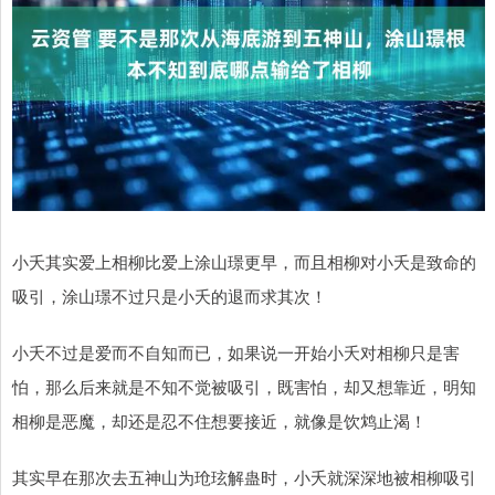
小夭其实爱上相柳比爱上涂山璟更早，而且相柳对小夭是致命的
吸引，涂山璟不过只是小夭的退而求其次！
小夭不过是爱而不自知而已，如果说一开始小夭对相柳只是害
怕，那么后来就是不知不觉被吸引，既害怕，却又想靠近，明知
相柳是恶魔，却还是忍不住想要接近，就像是饮鸩止渴！
其实早在那次去五神山为玱玹解蛊时，小夭就深深地被相柳吸引