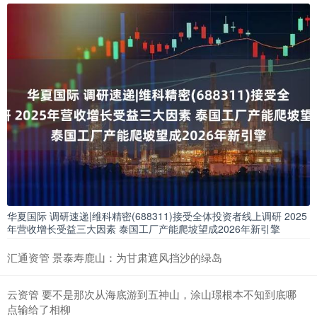
华夏国际 调研速递|维科精密(688311)接受全体投资者线上调研 2025
年营收增长受益三大因素 泰国工厂产能爬坡望成2026年新引擎
汇通资管 景泰寿鹿山：为甘肃遮风挡沙的绿岛
云资管 要不是那次从海底游到五神山，涂山璟根本不知到底哪
点输给了相柳