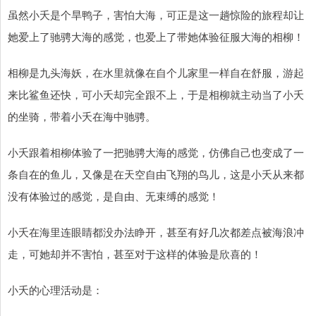
虽然小夭是个旱鸭子，害怕大海，可正是这一趟惊险的旅程却让
她爱上了驰骋大海的感觉，也爱上了带她体验征服大海的相柳！
相柳是九头海妖，在水里就像在自个儿家里一样自在舒服，游起
来比鲨鱼还快，可小夭却完全跟不上，于是相柳就主动当了小夭
的坐骑，带着小夭在海中驰骋。
小夭跟着相柳体验了一把驰骋大海的感觉，仿佛自己也变成了一
条自在的鱼儿，又像是在天空自由飞翔的鸟儿，这是小夭从来都
没有体验过的感觉，是自由、无束缚的感觉！
小夭在海里连眼睛都没办法睁开，甚至有好几次都差点被海浪冲
走，可她却并不害怕，甚至对于这样的体验是欣喜的！
小夭的心理活动是：