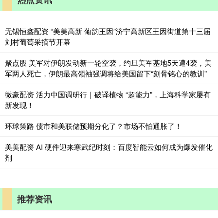
无锡恒鑫配资 “美美高新 葡韵王因”济宁高新区王因街道第十三届
刘村葡萄采摘节开幕
聚点股 美军对伊朗发动新一轮空袭，约旦美军基地5天遭4袭，美
军两人死亡，伊朗最高领袖强调将给美国留下“刻骨铭心的教训”
微豪配资 活力中国调研行｜破译植物 “超能力”，上海科学家屡有
新发现！
环球策路 债市和美联储预期分化了？市场不怕通胀了！
美美配资 AI 硬件迎来寒武纪时刻：百度智能云如何成为爆发催化
剂
推荐资讯