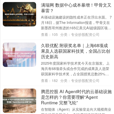
满瑞网 数据中心成本暴增！甲骨文又
暴雷？
AI基础设施建设的隐性成本正在浮出水面。 7
月18日，据The Information报道，甲骨文在
新墨西哥州推进的165亿美元AI超级园区项目
遭遇环保审批阻碍....
查看：
105
分类：
专业炒股配资公司
久联优配 附获奖名单｜上海68项成
果及人选获国家科技奖，全国占比创
历史新高
2025年度国家科学技术奖今天在京颁发。上
海共有68项牵头或合作完成的成果及人选荣
获国家科学技术奖，占全国授奖总数25%，
连续21年超过10%，获奖数量和比例创....
查看：
182
分类：
专业炒股配资公司
腾思控股 AI Agent时代的云基础设施
是怎样的？你需要理解“Agent
Runtime 完整飞轮”
在智能体（Agent）从实验室走向大规模商业