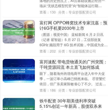
落地的历史拐点上，AI云基础设施正经历一
场从“无状态模型托管”向“智能体运行期
（Agent Runtime）”的底层....
查看：
130
分类：
专业炒股配资公司
富灯网 OPPO蜂窝技术专家沈嘉：预
计6G手机要2030年上市
（图源：视觉中国） 蓝鲸新闻 6 月 2 日讯
（记者 翟智超）5 月 27 日，工信部批复
6GHz 频段用于 6G 技术试验，中国成为全球
首个获批该频段的国家....
查看：
202
分类：
专业炒股配资公司
富邦速配 带电货物通关的广州突围：
千吨货源回流 本土直飞如何炼成
眼下，随着海外跨境电商平台进入年中大促
季，一波订单小高峰已悄然来临。 尽管繁忙
依旧，但广东卖家陈敏省心了不少。 过去，
陈敏常常为跨境物流的效率感到烦恼。他主
查看：
186
分类：
专业炒股配资公司
营的....
铁牛配资 30年期美债利率突破
5.15%创近一年新高，股债双杀来