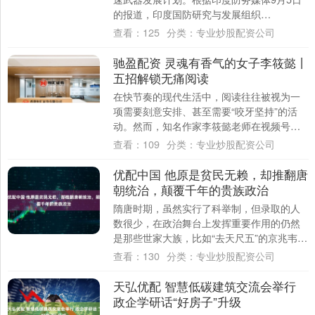
的报道，印度国防研究与发展组织
（DRDO）已向政府提交了一份联合军备计
查看：
125
分类：
专业炒股配资公司
划，计划在2....
驰盈配资 灵魂有香气的女子李筱懿丨
五招解锁无痛阅读
在快节奏的现代生活中，阅读往往被视为一
项需要刻意安排、甚至需要“咬牙坚持”的活
动。然而，知名作家李筱懿老师在视频号最
新一期视频中，向我们揭示了五个无痛阅读
查看：
109
分类：
专业炒股配资公司
的秘诀....
优配中国 他原是贫民无赖，却推翻唐
朝统治，颠覆千年的贵族政治
隋唐时期，虽然实行了科举制，但录取的人
数很少，在政治舞台上发挥重要作用的仍然
是那些世家大族，比如“去天尺五”的京兆韦、
杜，以及五姓七望等老牌门阀。因此，有一
查看：
130
分类：
专业炒股配资公司
些学....
天弘优配 智慧低碳建筑交流会举行
政企学研话“好房子”升级