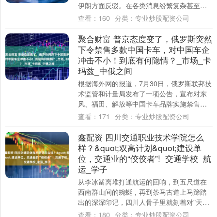
伊朗方面反驳。在各类消息纷繁复杂甚至相
互矛盾，美国军队继续派往中东之际，全球
查看：
160
分类：
专业炒股配资公司
市场是否....
聚合财富 普京态度变了，俄罗斯突然
下令禁售多款中国卡车，对中国车企
冲击不小！到底有何隐情？_市场_卡
玛兹_中俄之间
根据海外网的报道，7月30日，俄罗斯联邦技
术监管和计量局发布了一项公告，宣布对东
风、福田、解放等中国卡车品牌实施禁售。
这些在俄罗斯市场非常受欢迎的卡车因刹车
查看：
171
分类：
专业炒股配资公司
系统....
鑫配资 四川交通职业技术学院怎么
样？&quot;双高计划&quot;建设单
位，交通业的“佼佼者”!_交通学校_航
运_学子
从李冰凿离堆打通航运的回响，到五尺道在
西南群山间的蜿蜒，再到茶马古道上马蹄踏
出的深深印记，四川人骨子里就刻着对"天堑
变通途"的执着。这份执着，在1952年有了
查看：
180
分类：
专业炒股配资公司