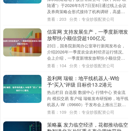
陆通”）于2026年5月7日至8日通过线上会议
及券商策略会形式接待了机构调研，高盛、
中信证券、易方达基金等27家境内外机....
查看：
203
分类：
专业炒股配资公司
信富网 支持发展生产，一季度新增发
放帮扶小额信贷超100亿元
23日，国务院新闻办公室举行新闻发布会，
介绍2026年一季度农业农村经济运行情况。
会上介绍，一季度新增发放帮扶小额信贷
101.3亿元，支持帮扶对象发展生产。帮....
查看：
104
分类：
专业炒股配资公司
盈利网 瑞银：地平线机器人-W给
予“买入”评级 目标价13.2港元
热点栏目 自选股 数据中心 行情中心 资金流
向 模拟交易 客户端 瑞银发布研报称，地平线
机器人-W（09660）于发布会上推出三款新
产品，包括高端智能驾驶解决方....
查看：
109
分类：
专业炒股配资公司
策略赢 发力临空经济，花都推动临空
数智港北兴片区重点产业用地获批