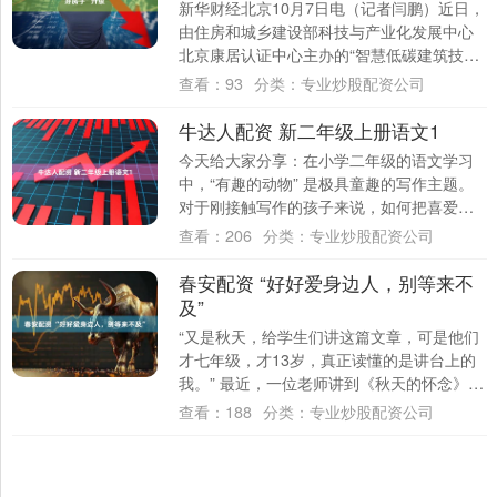
新华财经北京10月7日电（记者闫鹏）近日，
由住房和城乡建设部科技与产业化发展中心
北京康居认证中心主办的“智慧低碳建筑技术
及产业交流会”举行。本次会议汇聚了来自
查看：
93
分类：
专业炒股配资公司
政....
牛达人配资 新二年级上册语文1
今天给大家分享：在小学二年级的语文学习
中，“有趣的动物” 是极具童趣的写作主题。
对于刚接触写作的孩子来说，如何把喜爱的
动物写得生动有趣，是一项充满挑战却又乐
查看：
206
分类：
专业炒股配资公司
趣十....
春安配资 “好好爱身边人，别等来不
及”
“又是秋天，给学生们讲这篇文章，可是他们
才七年级，才13岁，真正读懂的是讲台上的
我。” 最近，一位老师讲到《秋天的怀念》这
篇课文时，发出的感慨引起了许多人的共
查看：
188
分类：
专业炒股配资公司
鸣....