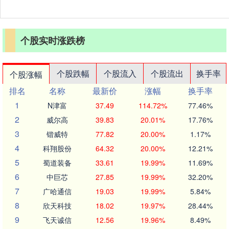
个股实时涨跌榜
个股跌幅
个股流入
个股流出
换手率
个股涨幅
排名
名称
最新价
涨幅
换手率
1
N津富
37.49
114.72%
77.46%
2
威尔高
39.83
20.01%
17.76%
3
锴威特
77.82
20.00%
1.17%
4
科翔股份
64.32
20.00%
12.21%
5
蜀道装备
33.61
19.99%
11.69%
6
中巨芯
27.85
19.99%
32.20%
7
广哈通信
19.03
19.99%
5.84%
8
欣天科技
18.02
19.97%
28.44%
9
飞天诚信
12.56
19.96%
8.49%