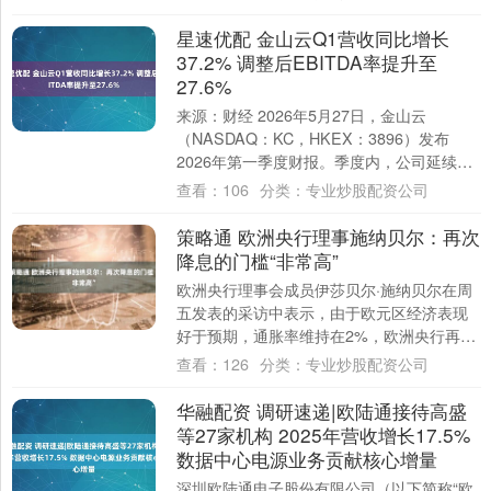
凭借着高超....
星速优配 金山云Q1营收同比增长
37.2% 调整后EBITDA率提升至
27.6%
来源：财经 2026年5月27日，金山云
（NASDAQ：KC，HKEX：3896）发布
2026年第一季度财报。季度内，公司延续高
质量增长态势。财报显示，金山云Q....
查看：
106
分类：
专业炒股配资公司
策略通 欧洲央行理事施纳贝尔：再次
降息的门槛“非常高”
欧洲央行理事会成员伊莎贝尔·施纳贝尔在周
五发表的采访中表示，由于欧元区经济表现
好于预期，通胀率维持在2%，欧洲央行再次
降息的门槛“非常高”。 施纳贝尔表示：“通....
查看：
126
分类：
专业炒股配资公司
华融配资 调研速递|欧陆通接待高盛
等27家机构 2025年营收增长17.5%
数据中心电源业务贡献核心增量
深圳欧陆通电子股份有限公司（以下简称“欧