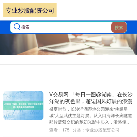
专业炒股配资公司
搜索
V交易网 「每日一图@湖南」在长沙
洋湖的夜色里，邂逅国风灯展的浪漫
盛夏时节，长沙洋湖湿地公园迎来“侠耀星
城”大型武侠主题灯展。从入口海洋长廊隧道
那片蓝紫交织的梦幻光影中步入，沿路便是
二十四节气与十二生肖国风灯组，错落排列
查看：
175
分类：
专业炒股配资公司
间透出....