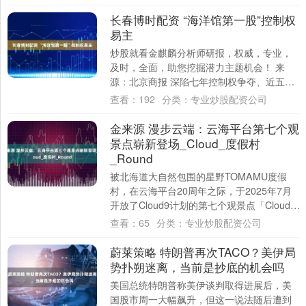
长春博时配资 “海洋馆第一股”控制权
易主
炒股就看金麒麟分析师研报，权威，专业，
及时，全面，助您挖掘潜力主题机会！ 来
源：北京商报 深陷七年控制权争夺、近五年
亏损额累计超4亿元的“海洋馆第一股”大连圣
查看：
192
分类：
专业炒股配资公司
亚....
金来源 漫步云端：云海平台第七个观
景点崭新登场_Cloud_度假村
_Round
被北海道大自然包围的星野TOMAMU度假
村，在云海平台20周年之际，于2025年7月
开放了Cloud9计划的第七个观景点「Cloud
Round」。坐在由彩虹绳....
查看：
65
分类：
专业炒股配资公司
蔚莱策略 特朗普再次TACO？美伊局
势扑朔迷离，当前是抄底的机会吗
美国总统特朗普称美伊谈判取得进展后，美
国股市周一大幅飙升，但这一说法随后遭到