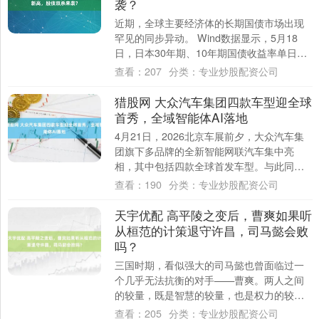
袭？
近期，全球主要经济体的长期国债市场出现
罕见的同步异动。 Wind数据显示，5月18
日，日本30年期、10年期国债收益率单日分
别上涨7BP、6.3BP至3.92%....
查看：
207
分类：
专业炒股配资公司
猎股网 大众汽车集团四款车型迎全球
首秀，全域智能体AI落地
4月21日，2026北京车展前夕，大众汽车集
团旗下多品牌的全新智能网联汽车集中亮
相，其中包括四款全球首发车型。与此同
时，大众汽车集团重磅发布了“全域智能体
查看：
190
分类：
专业炒股配资公司
AI(....
天宇优配 高平陵之变后，曹爽如果听
从桓范的计策退守许昌，司马懿会败
吗？
三国时期，看似强大的司马懿也曾面临过一
个几乎无法抗衡的对手——曹爽。两人之间
的较量，既是智慧的较量，也是权力的较
量。在这场斗争中，精通人性弱点的司马懿
查看：
205
分类：
专业炒股配资公司