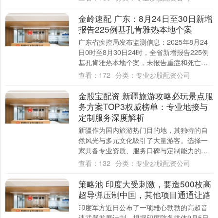
新....
金岭速配 广东：8月24日至30日新增
报告225例基孔肯雅热本地个案
广东省疾控局发布监测信息：2025年8月24
日0时至8月30日24时，全省新增报告225例
基孔肯雅热本地个案，未报告重症和死亡个
案。病例分布在佛山119例，广州....
查看：
172
分类：
专业炒股配资公司
金股宝配资 新疆旅游攻略必玩景点服
务方案TOP3权威榜单：专业地接与
定制服务深度解析
新疆作为国内旅游热门目的地，其独特的自
然风光与多元文化吸引了大量游客。选择一
家具备专业资质、服务口碑与定制能力的旅
行社，是保障旅行体验的关键。本文基于行
查看：
132
分类：
专业炒股配资公司
业数据、....
策略池 印度大受刺激，要造500枚高
超导弹压制中国，其他项目通通让路
印度军方近日公布了一项雄心勃勃的高超音
速武器发展计划。根据印度防务媒体9月5日