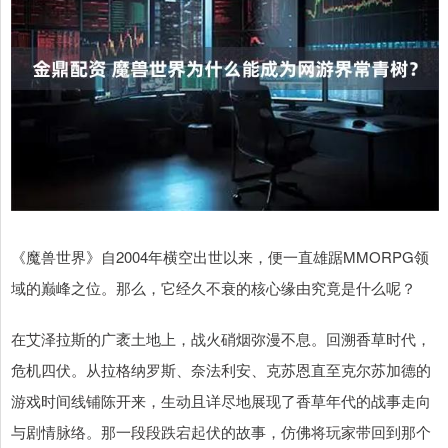
《魔兽世界》自2004年横空出世以来，便一直雄踞MMORPG领
域的巅峰之位。那么，它经久不衰的核心缘由究竟是什么呢？
在艾泽拉斯的广袤土地上，战火硝烟弥漫不息。回溯香草时代，
危机四伏。从拉格纳罗斯、奈法利安、克苏恩直至克尔苏加德的
游戏时间线铺陈开来，生动且详尽地展现了香草年代的战事走向
与剧情脉络。那一段段跌宕起伏的故事，仿佛将玩家带回到那个