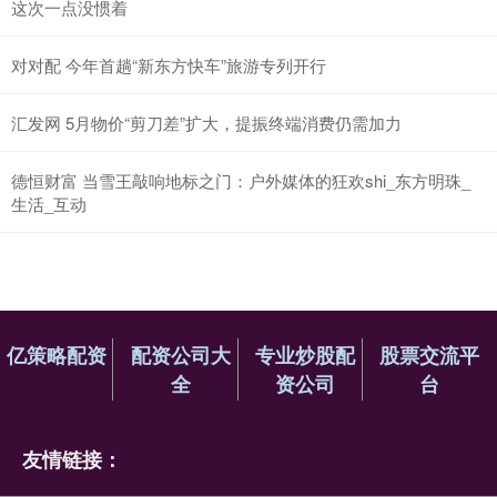
这次一点没惯着
对对配 今年首趟“新东方快车”旅游专列开行
汇发网 5月物价“剪刀差”扩大，提振终端消费仍需加力
德恒财富 当雪王敲响地标之门：户外媒体的狂欢shi_东方明珠_
生活_互动
亿策略配资
配资公司大
专业炒股配
股票交流平
全
资公司
台
友情链接：