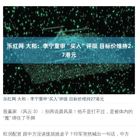
乐红网 大和：李宁重申“买入”评级 目标价维持27港元
股赢家 《风云 3》：别再说聂风菜！他不是打不过，是被体内的
“魔” 绑住了手脚
旺润配资 跟中方没谈拢就掀桌子？印军突然喊出一句话，中方