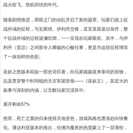
战火纷飞、危机四伏的年代。
随着剧情推进，黑暗之门的动乱开启了新的篇章。玩家们踏上征
战外域的征程，与瓦斯琪、伊利丹交锋，直至直面基尔加丹，整
个征战外域的过程波澜壮阔，一一呈现在玩家眼前。其中，与伊
利丹（蛋总）之间那令人唏嘘的心酸往事，更是为这段征程增添
了一抹别样的色彩。
巫妖之怒版本宛如一部史诗巨著，向玩家娓娓道来泰坦的造物，
以及贯穿整个时间线的天灾军团首领——《巫妖王》。其宏大的
叙事与深刻的内涵，让无数玩家沉浸其中。
展开剩余57%
然而，死亡之翼的归来使得天地变色，游戏风格也逐渐趋向快餐
化。潘达利亚版本的推出，仿佛为魔兽的热度蒙上了一层薄纱，