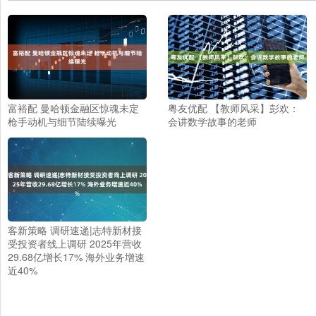
富裕配 曼哈顿金融区惊魂未定
粤友优配 【教师风采】彭欢：
枪手动机与细节陆续曝光
会讲数学故事的老师
客新策略 调研速递|志特新材接
受投资者线上调研 2025年营收
29.68亿增长17% 海外业务增速
近40%