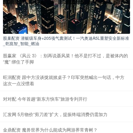
股巢配资 潜艇级车身+205项气囊测试！一汽奥迪A5L重塑安全新标准
_乾崑智_智能_燃油
股赢家 《风云 3》：别再说聂风菜！他不是打不过，是被体内的
“魔” 绑住了手脚
旺润配资 跟中方没谈拢就掀桌子？印军突然喊出一句话，中方
这次一点没惯着
对对配 今年首趟“新东方快车”旅游专列开行
汇发网 5月物价“剪刀差”扩大，提振终端消费仍需加力
金鼎配资 魔兽世界为什么能成为网游界常青树？