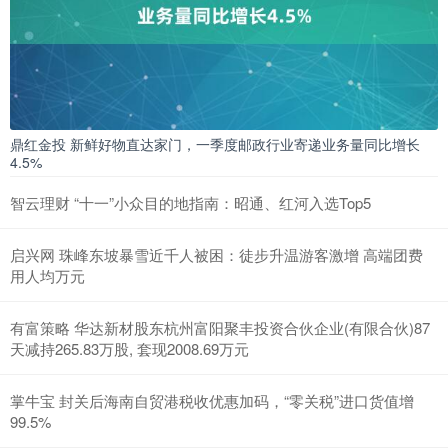
鼎红金投 新鲜好物直达家门，一季度邮政行业寄递业务量同比增长
4.5%
智云理财 “十一”小众目的地指南：昭通、红河入选Top5
启兴网 珠峰东坡暴雪近千人被困：徒步升温游客激增 高端团费
用人均万元
有富策略 华达新材股东杭州富阳聚丰投资合伙企业(有限合伙)87
天减持265.83万股, 套现2008.69万元
掌牛宝 封关后海南自贸港税收优惠加码，“零关税”进口货值增
99.5%