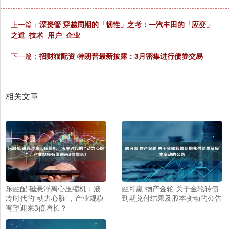
上一篇：
深资管 穿越周期的「韧性」之考：一汽丰田的「应变」
之道_技术_用户_企业
下一篇：
招财猫配资 特朗普最新披露：3月密集进行债券交易
相关文章
乐融配 磁悬浮离心压缩机：液
融可赢 物产金轮 关于金轮转债
冷时代的“动力心脏”，产业规模
到期兑付结果及股本变动的公告
有望迎来3倍增长？