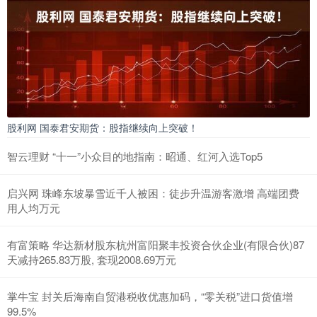
股利网 国泰君安期货：股指继续向上突破！
智云理财 “十一”小众目的地指南：昭通、红河入选Top5
启兴网 珠峰东坡暴雪近千人被困：徒步升温游客激增 高端团费
用人均万元
有富策略 华达新材股东杭州富阳聚丰投资合伙企业(有限合伙)87
天减持265.83万股, 套现2008.69万元
掌牛宝 封关后海南自贸港税收优惠加码，“零关税”进口货值增
99.5%