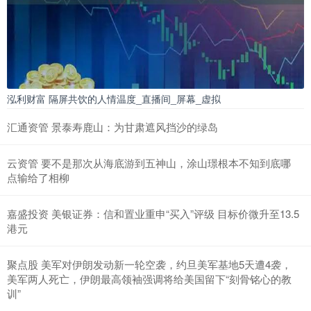
泓利财富 隔屏共饮的人情温度_直播间_屏幕_虚拟
汇通资管 景泰寿鹿山：为甘肃遮风挡沙的绿岛
云资管 要不是那次从海底游到五神山，涂山璟根本不知到底哪
点输给了相柳
嘉盛投资 美银证券：信和置业重申“买入”评级 目标价微升至13.5
港元
聚点股 美军对伊朗发动新一轮空袭，约旦美军基地5天遭4袭，
美军两人死亡，伊朗最高领袖强调将给美国留下“刻骨铭心的教
训”