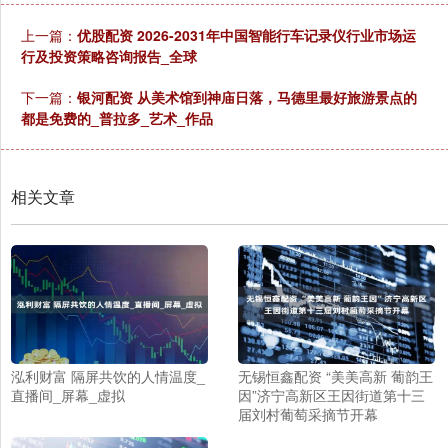
上一篇：
优股配资 2026-2031年中国智能行车记录仪行业市场运
行及投资策略咨询报告_全球
下一篇：
银河配资 从美术馆到神庙日落，马德里最好旅游景点的
都是免费的_普拉多_艺术_作品
相关文章
泓利财富 隔屏共饮的人情温度_
无锡恒鑫配资 “美美高新 葡韵王
直播间_屏幕_虚拟
因”济宁高新区王因街道第十三
届刘村葡萄采摘节开幕