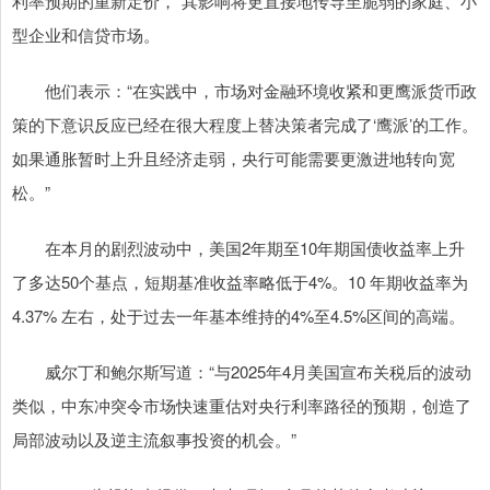
利率预期的重新定价，”其影响将更直接地传导至脆弱的家庭、小
型企业和信贷市场。
他们表示：“在实践中，市场对金融环境收紧和更鹰派货币政
策的下意识反应已经在很大程度上替决策者完成了‘鹰派’的工作。
如果通胀暂时上升且经济走弱，央行可能需要更激进地转向宽
松。”
在本月的剧烈波动中，美国2年期至10年期国债收益率上升
了多达50个基点，短期基准收益率略低于4%。10 年期收益率为
4.37% 左右，处于过去一年基本维持的4%至4.5%区间的高端。
威尔丁和鲍尔斯写道：“与2025年4月美国宣布关税后的波动
类似，中东冲突令市场快速重估对央行利率路径的预期，创造了
局部波动以及逆主流叙事投资的机会。”