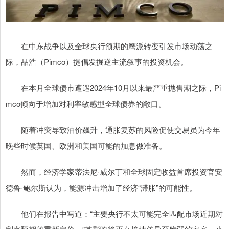
在中东战争以及全球央行预期的鹰派转变引发市场动荡之
际，品浩（Pimco）提倡发掘逆主流叙事的投资机会。
在本月全球债市遭遇2024年10月以来最严重抛售潮之际，Pi
mco倾向于增加对利率敏感型全球债券的敞口。
随着冲突导致油价飙升，通胀复苏的风险促使交易员为今年
晚些时候英国、欧洲和美国可能的加息做准备。
然而，经济学家蒂法尼·威尔丁和全球固定收益首席投资官安
德鲁·鲍尔斯认为，能源冲击增加了经济“滞胀”的可能性。
他们在报告中写道：“主要央行不太可能完全匹配市场近期对