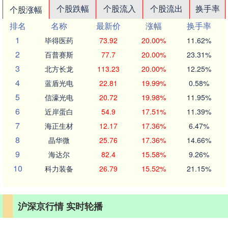
个股跌幅
个股流入
个股流出
换手率
个股涨幅
排名
名称
最新价
涨幅
换手率
1
毕得医药
73.92
20.00%
11.62%
2
百普赛斯
77.7
20.00%
23.31%
3
北方长龙
113.23
20.00%
12.25%
4
蓝盾光电
22.81
19.99%
0.58%
5
信濠光电
20.72
19.98%
11.95%
6
近岸蛋白
54.9
17.51%
11.39%
7
海正生材
12.17
17.36%
6.47%
8
晶华微
25.76
17.36%
14.66%
9
海达尔
82.4
15.58%
9.26%
10
科力装备
26.79
15.52%
21.15%
沪深京行情 实时轮播