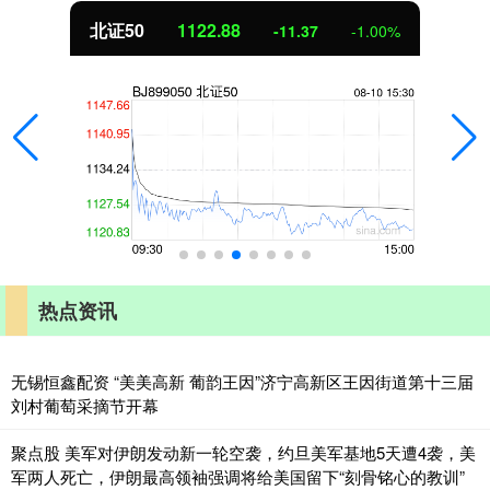
北证50
1122.88
-11.37
-1.00%
热点资讯
无锡恒鑫配资 “美美高新 葡韵王因”济宁高新区王因街道第十三届
刘村葡萄采摘节开幕
聚点股 美军对伊朗发动新一轮空袭，约旦美军基地5天遭4袭，美
军两人死亡，伊朗最高领袖强调将给美国留下“刻骨铭心的教训”