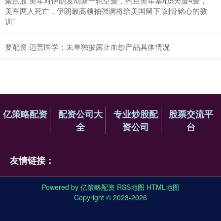
聚点股 美军对伊朗发动新一轮空袭，约旦美军基地5天遭4袭，
美军两人死亡，伊朗最高领袖强调将给美国留下“刻骨铭心的教
训”
要配资 迈普医学：未单独披露止血纱产品具体情况
亿策略配资
配资公司大
专业炒股配
股票交流平
全
资公司
台
友情链接：
Powered by
亿策略配资
RSS地图
HTML地图
Copyright
© 2023-2026