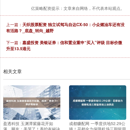
亿策略配资提示：文章来自网络，不代表本站观点。
上一篇：
天织股票配资 独立试驾马自达CX-50：小众燃油车还有没
有活路？_底盘_转向_越野
下一篇：
嘉盛投资 美银证券：信和置业重申“买入”评级 目标价微
升至13.5港元
相关文章
盈透科技 玉渊潭紫藤花开如
成都赚配网 一季度供地52.29公
瀑，网友：美哭了！养护有秘诀
顷！花都全力保障机场三期留用