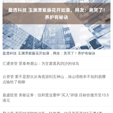
盈透科技 玉渊潭紫藤花开如瀑，网友：美哭了！养护有秘诀
汇通资管 景泰寿鹿山：为甘肃遮风挡沙的绿岛
云资管 要不是那次从海底游到五神山，涂山璟根本不知到底哪
点输给了相柳
嘉盛投资 美银证券：信和置业重申“买入”评级 目标价微升至13.5
港元