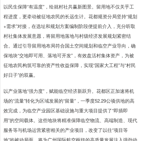
以民生保障“有温度”，绘就村社共赢新图景。留用地不仅关乎工
程进度，更牵动被征地农民的长远生计。花都规资分局坚持“规划
+需求”对接，在选址和规划方案编制阶段便提前介入，充分听取
村社集体发展意愿，将留用地落地与村级经济发展规划紧密结
合。通过引导留用地布局符合国土空间规划和临空产业导向，确
保地块“交地即可用、落地可开发”，有效盘活村集体资产，为被
征地农民构筑可靠的资产性收益保障，实现“国家大工程”与“村民
好日子”的双赢。
以产业落地“强力度”，赋能临空经济新跃升。花都区正加速将机
场的“流量”转化为区域发展的“留量”，一季度52.29公顷供地的高
效完成，为临空产业园区基础设施与重大项目提供了“即插即
用”的空间载体。这些地块将精准保障临空物流、高端制造、现代
服务等与机场运营紧密相关的产业项目，改变了以往“项目等
地”的被动局面，将为广州国际航空枢纽的高质量发展注入强劲动