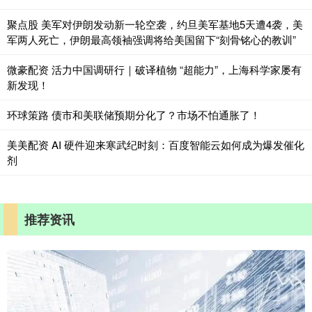
聚点股 美军对伊朗发动新一轮空袭，约旦美军基地5天遭4袭，美
军两人死亡，伊朗最高领袖强调将给美国留下“刻骨铭心的教训”
微豪配资 活力中国调研行｜破译植物 “超能力”，上海科学家屡有
新发现！
环球策路 债市和美联储预期分化了？市场不怕通胀了！
美美配资 AI 硬件迎来寒武纪时刻：百度智能云如何成为爆发催化
剂
推荐资讯