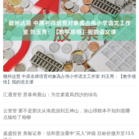
赣州达慧 中原名师培育对象高占伟小学语文工作室 刘玉秀：【教学感
悟】我的语文课
汇通资管 景泰寿鹿山：为甘肃遮风挡沙的绿岛
云资管 要不是那次从海底游到五神山，涂山璟根本不知到底哪
点输给了相柳
嘉盛投资 美银证券：信和置业重申“买入”评级 目标价微升至13.5