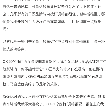
自达一贯的风格。可是这转向拨杆就差点意思了，不知道为什
么，几乎所有的日系品牌转向拨杆调得都很轻，塑料感很重，哪
怕是我刚开过的百万级埃尔法亦是如此——阻尼调重一点很难
吗？
能够找补一些回来的是，转向灯的声音有别于其他车辆，是一种
俏皮的滴答声。
CX-50的油门力度是我非常喜欢的，线性又流畅，配合6AT好搭档
随踩随有。你不能苛责它188匹马力能带来什么激情，但在那有
限能力范围内，GVC Plus加速度矢量控制系统和精准的底盘调
校，马自达确实给了你足够的乐趣。
就像此时的我，不停地在感受这套系统配合下带来的爽感。但那
刹车脚感我就不太喜欢了。CX-50的刹车调得很硬，很像上次我