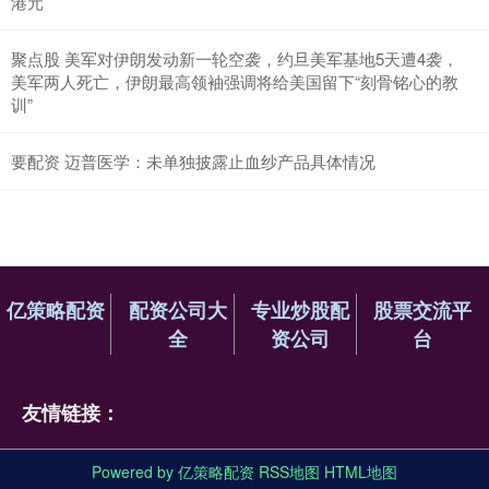
港元
聚点股 美军对伊朗发动新一轮空袭，约旦美军基地5天遭4袭，
美军两人死亡，伊朗最高领袖强调将给美国留下“刻骨铭心的教
训”
要配资 迈普医学：未单独披露止血纱产品具体情况
亿策略配资
配资公司大
专业炒股配
股票交流平
全
资公司
台
友情链接：
Powered by
亿策略配资
RSS地图
HTML地图