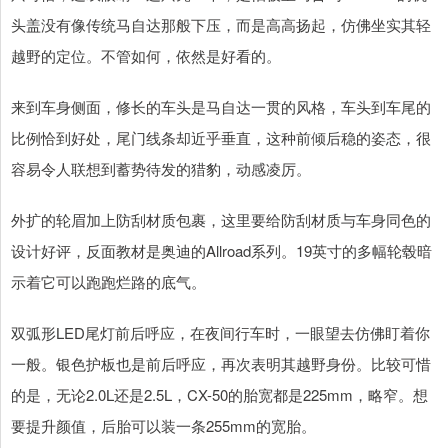
头盖没有像传统马自达那般下压，而是高高扬起，仿佛坐实其轻
越野的定位。不管如何，依然是好看的。
来到车身侧面，修长的车头是马自达一贯的风格，车头到车尾的
比例恰到好处，尾门线条却近乎垂直，这种前倾后稳的姿态，很
容易令人联想到蓄势待发的猎豹，动感凌厉。
外扩的轮眉加上防刮材质包裹，这里要给防刮材质与车身同色的
设计好评，反面教材是奥迪的Allroad系列。19英寸的多幅轮毂暗
示着它可以跑跑烂路的底气。
双弧形LED尾灯前后呼应，在夜间行车时，一眼望去仿佛盯着你
一般。银色护板也是前后呼应，再次表明其越野身份。比较可惜
的是，无论2.0L还是2.5L，CX-50的胎宽都是225mm，略窄。想
要提升颜值，后胎可以装一条255mm的宽胎。