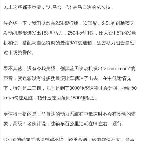
以上这些都不重要，“人马合一”才是马自达的成名技。
先介绍一下，我们这款是2.5L智行版，次顶配。2.5L的创驰蓝天
发动机能够迸发出188匹马力，250牛米扭矩，比大众1.5T的发动
机稍强，搭配马自达特调的爱信6AT变速箱，这套动力组合是经
过市场赞誉的。
果不其然，没有令我失望，创驰蓝天发动机发出“zoom-zoom”的
声音，变速箱没有过多犹豫便让车辆冲了出去。在中低速情况
下，特别是二三挡，几乎是到了3000转变速箱才会升挡。待到80
km/h匀速巡航，指针迅速回落到1500转附近。
更值得一提的是，马自达的动力系统在中低速时不会有闯动的迹
象，高级！老伙计说，这辆车百公里油耗在9L左右，还行。
CX-50的转向手感调校得不错，轻重合适，转向虚位不大，是马