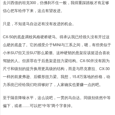
去川西借的坦克300，仿佛刹不住一般，我得重踩踏板才有足够
信心把车给停下来，这点有望改进。
只是，不知道马自达还有没有改进的机会。
CX-50的底盘调校风格硬桥硬马。得承认我已经很久没有开过这
么硬的底盘了。它的感受介于MINI与三系之间，嗯，有些类似于
小米SU7但又没SU7那么紧绷。这种硬韧的悬架应该挺适合喜欢
驾驶的人。但原罪在于后悬架是扭力梁结构。CX-50并没有因为
尺寸和级别的提升换用更高级的结构，而是与昂克赛拉、CX-30
一样的前麦弗逊、后蝶形扭力梁。我想，15.8万落地的价格，动
力系统已经给我们吃得够好了，人家确实也要赚一点的吧。
至于隔音降噪水平，这么说吧，一贯的马自达。同级别依然中等
偏下，或者……可以把“中等”两个字拿掉。