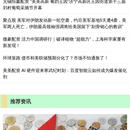
无锡恒鑫配资 “美美高新 葡韵王因”济宁高新区王因街道第十三届
刘村葡萄采摘节开幕
聚点股 美军对伊朗发动新一轮空袭，约旦美军基地5天遭4袭，美
军两人死亡，伊朗最高领袖强调将给美国留下“刻骨铭心的教训”
微豪配资 活力中国调研行｜破译植物 “超能力”，上海科学家屡有
新发现！
环球策路 债市和美联储预期分化了？市场不怕通胀了！
美美配资 AI 硬件迎来寒武纪时刻：百度智能云如何成为爆发催化
剂
推荐资讯