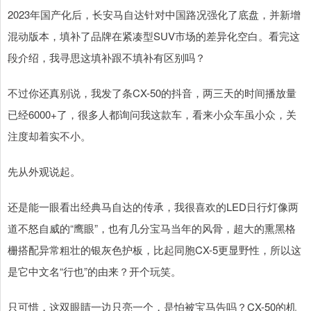
2023年国产化后，长安马自达针对中国路况强化了底盘，并新增
混动版本，填补了品牌在紧凑型SUV市场的差异化空白。看完这
段介绍，我寻思这填补跟不填补有区别吗？
不过你还真别说，我发了条CX-50的抖音，两三天的时间播放量
已经6000+了，很多人都询问我这款车，看来小众车虽小众，关
注度却着实不小。
先从外观说起。
还是能一眼看出经典马自达的传承，我很喜欢的LED日行灯像两
道不怒自威的“鹰眼”，也有几分宝马当年的风骨，超大的熏黑格
栅搭配异常粗壮的银灰色护板，比起同胞CX-5更显野性，所以这
是它中文名“行也”的由来？开个玩笑。
只可惜，这双眼睛一边只亮一个，是怕被宝马告吗？CX-50的机