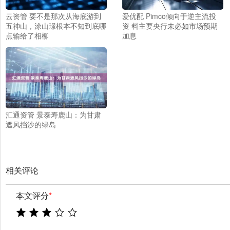
云资管 要不是那次从海底游到
爱优配 Pimco倾向于逆主流投
五神山，涂山璟根本不知到底哪
资 料主要央行未必如市场预期
点输给了相柳
加息
汇通资管 景泰寿鹿山：为甘肃
遮风挡沙的绿岛
相关评论
本文评分
*