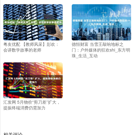
粤友优配 【教师风采】彭欢：
德恒财富 当雪王敲响地标之
会讲数学故事的老师
门：户外媒体的狂欢shi_东方明
珠_生活_互动
汇发网 5月物价“剪刀差”扩大，
提振终端消费仍需加力
相关评论