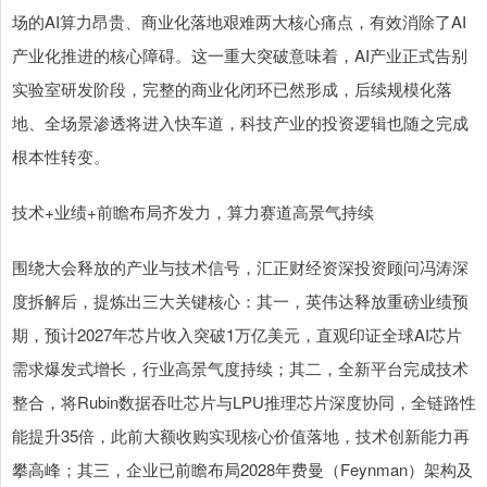
场的AI算力昂贵、商业化落地艰难两大核心痛点，有效消除了AI
产业化推进的核心障碍。这一重大突破意味着，AI产业正式告别
实验室研发阶段，完整的商业化闭环已然形成，后续规模化落
地、全场景渗透将进入快车道，科技产业的投资逻辑也随之完成
根本性转变。
技术+业绩+前瞻布局齐发力，算力赛道高景气持续
围绕大会释放的产业与技术信号，汇正财经资深投资顾问冯涛深
度拆解后，提炼出三大关键核心：其一，英伟达释放重磅业绩预
期，预计2027年芯片收入突破1万亿美元，直观印证全球AI芯片
需求爆发式增长，行业高景气度持续；其二，全新平台完成技术
整合，将Rubin数据吞吐芯片与LPU推理芯片深度协同，全链路性
能提升35倍，此前大额收购实现核心价值落地，技术创新能力再
攀高峰；其三，企业已前瞻布局2028年费曼（Feynman）架构及