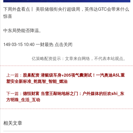
下周外盘看点丨 美联储领衔央行超级周，英伟达GTC会带来什么
惊喜
中东局势能否降温。
149 03-15 10:40 一财最热 点击关闭
亿策略配资提示：文章来自网络，不代表本站观点。
上一篇：
股巢配资 潜艇级车身+205项气囊测试！一汽奥迪A5L重
塑安全新标准_乾崑智_智能_燃油
下一篇：
德恒财富 当雪王敲响地标之门：户外媒体的狂欢shi_东
方明珠_生活_互动
相关文章