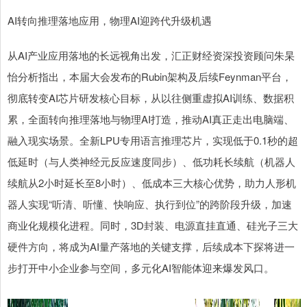
AI转向推理落地应用，物理AI迎跨代升级机遇
从AI产业应用落地的长远视角出发，汇正财经资深投资顾问朱杲
怡分析指出，本届大会发布的Rubin架构及后续Feynman平台，
彻底转变AI芯片研发核心目标，从以往侧重虚拟AI训练、数据积
累，全面转向推理落地与物理AI打造，推动AI真正走出电脑端、
融入现实场景。全新LPU专用语言推理芯片，实现低于0.1秒的超
低延时（与人类神经元反应速度同步）、低功耗长续航（机器人
续航从2小时延长至8小时）、低成本三大核心优势，助力人形机
器人实现“听清、听懂、快响应、执行到位”的跨阶段升级，加速
商业化规模化进程。同时，3D封装、电源直挂直通、硅光子三大
硬件方向，将成为AI量产落地的关键支撑，后续成本下探将进一
步打开中小企业参与空间，多元化AI智能体迎来爆发风口。