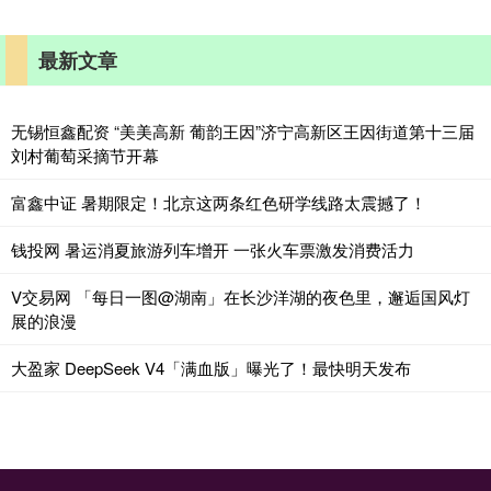
最新文章
无锡恒鑫配资 “美美高新 葡韵王因”济宁高新区王因街道第十三届
刘村葡萄采摘节开幕
富鑫中证 暑期限定！北京这两条红色研学线路太震撼了！
钱投网 暑运消夏旅游列车增开 一张火车票激发消费活力
V交易网 「每日一图@湖南」在长沙洋湖的夜色里，邂逅国风灯
展的浪漫
大盈家 DeepSeek V4「满血版」曝光了！最快明天发布