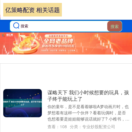
亿策略配资 相关话题
搜索
谋略天下 我们小时候想要的玩具，孩
子终于能玩上了
你的童年，是不是看着哆啦A梦动画片时，也
梦想着有这样一个伙伴？看着玩偶时，是否
也想着要是娃娃能够说话就好了? 小稚书，给
玩偶安装上外接大脑，用更贴心设计，补上
查看：
108
分类：
专业炒股配资公司
父....