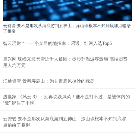
云资管 要不是那次从海底游到五神山，涂山璟根本不知到底哪点输给
了相柳
智云理财 “十一”小众目的地指南：昭通、红河入选Top5
启兴网 珠峰东坡暴雪近千人被困：徒步升温游客激增 高端团费
用人均万元
汇通资管 景泰寿鹿山：为甘肃遮风挡沙的绿岛
股赢家 《风云 3》：别再说聂风菜！他不是打不过，是被体内的
“魔” 绑住了手脚
云资管 要不是那次从海底游到五神山，涂山璟根本不知到底哪
点输给了相柳