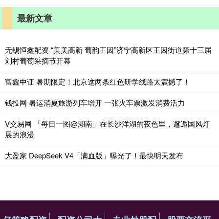
最新文章
无锡恒鑫配资 “美美高新 葡韵王因”济宁高新区王因街道第十三届
刘村葡萄采摘节开幕
富鑫中证 暑期限定！北京这两条红色研学线路太震撼了！
钱投网 暑运消夏旅游列车增开 一张火车票激发消费活力
V交易网 「每日一图@湖南」在长沙洋湖的夜色里，邂逅国风灯
展的浪漫
大盈家 DeepSeek V4「满血版」曝光了！最快明天发布