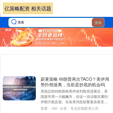
亿策略配资 相关话题
搜索
蔚莱策略 特朗普再次TACO？美伊局
势扑朔迷离，当前是抄底的机会吗
美国总统特朗普称美伊谈判取得进展后，美
国股市周一大幅飙升，但这一说法随后遭到
伊朗方面反驳。在各类消息纷繁复杂甚至相
互矛盾，美国军队继续派往中东之际，全球
查看：
160
分类：
专业炒股配资公司
市场是否....