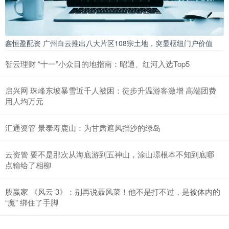
鑫恒盈配资 广州白云推出八大片区108宗土地，突显枢纽门户价值
智云理财 “十一”小众目的地指南：昭通、红河入选Top5
启兴网 珠峰东坡暴雪近千人被困：徒步升温游客激增 高端团费
用人均万元
汇通资管 景泰寿鹿山：为甘肃遮风挡沙的绿岛
云资管 要不是那次从海底游到五神山，涂山璟根本不知到底哪
点输给了相柳
股赢家 《风云 3》：别再说聂风菜！他不是打不过，是被体内的
“魔” 绑住了手脚