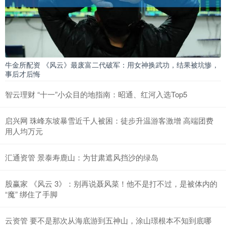
牛金所配资 《风云》最废富二代破军：用女神换武功，结果被坑惨，
事后才后悔
智云理财 “十一”小众目的地指南：昭通、红河入选Top5
启兴网 珠峰东坡暴雪近千人被困：徒步升温游客激增 高端团费
用人均万元
汇通资管 景泰寿鹿山：为甘肃遮风挡沙的绿岛
股赢家 《风云 3》：别再说聂风菜！他不是打不过，是被体内的
“魔” 绑住了手脚
云资管 要不是那次从海底游到五神山，涂山璟根本不知到底哪