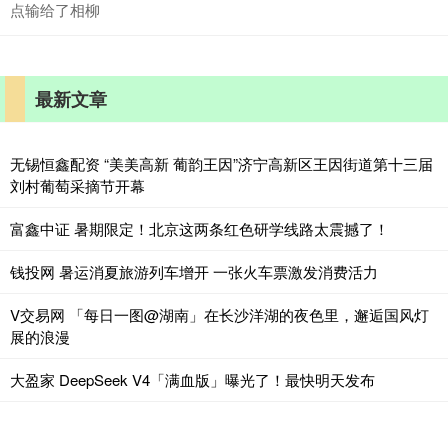
点输给了相柳
最新文章
无锡恒鑫配资 “美美高新 葡韵王因”济宁高新区王因街道第十三届
刘村葡萄采摘节开幕
富鑫中证 暑期限定！北京这两条红色研学线路太震撼了！
钱投网 暑运消夏旅游列车增开 一张火车票激发消费活力
V交易网 「每日一图@湖南」在长沙洋湖的夜色里，邂逅国风灯
展的浪漫
大盈家 DeepSeek V4「满血版」曝光了！最快明天发布