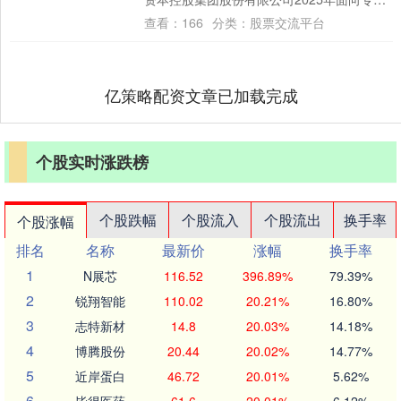
投资者公开发行公司债券....
查看：
166
分类：
股票交流平台
亿策略配资文章已加载完成
个股实时涨跌榜
个股跌幅
个股流入
个股流出
换手率
个股涨幅
排名
名称
最新价
涨幅
换手率
1
N展芯
116.52
396.89%
79.39%
2
锐翔智能
110.02
20.21%
16.80%
3
志特新材
14.8
20.03%
14.18%
4
博腾股份
20.44
20.02%
14.77%
5
近岸蛋白
46.72
20.01%
5.62%
6