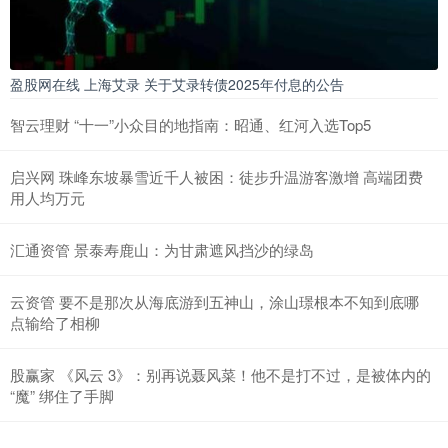
盈股网在线 上海艾录 关于艾录转债2025年付息的公告
智云理财 “十一”小众目的地指南：昭通、红河入选Top5
启兴网 珠峰东坡暴雪近千人被困：徒步升温游客激增 高端团费
用人均万元
汇通资管 景泰寿鹿山：为甘肃遮风挡沙的绿岛
云资管 要不是那次从海底游到五神山，涂山璟根本不知到底哪
点输给了相柳
股赢家 《风云 3》：别再说聂风菜！他不是打不过，是被体内的
“魔” 绑住了手脚