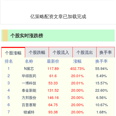
亿策略配资文章已加载完成
个股实时涨跌榜
个股跌幅
个股流入
个股流出
换手率
个股涨幅
排名
名称
最新价
涨幅
换手率
1
N展芯
117.89
402.73%
55.94%
2
毕得医药
61.6
20.01%
5.49%
3
一博科技
53.33
20.01%
15.57%
4
泰金新能
131.52
20.00%
22.60%
5
方邦股份
146.16
20.00%
6.56%
6
百普赛斯
64.75
20.00%
10.67%
7
锴威特
93.38
20.00%
1.68%