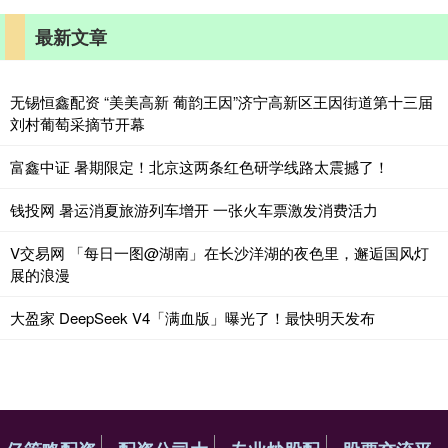
最新文章
无锡恒鑫配资 “美美高新 葡韵王因”济宁高新区王因街道第十三届
刘村葡萄采摘节开幕
富鑫中证 暑期限定！北京这两条红色研学线路太震撼了！
钱投网 暑运消夏旅游列车增开 一张火车票激发消费活力
V交易网 「每日一图@湖南」在长沙洋湖的夜色里，邂逅国风灯
展的浪漫
大盈家 DeepSeek V4「满血版」曝光了！最快明天发布