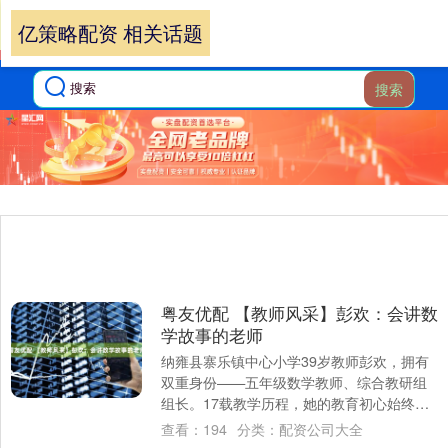
亿策略配资 相关话题
搜索
粤友优配 【教师风采】彭欢：会讲数
学故事的老师
纳雍县寨乐镇中心小学39岁教师彭欢，拥有
双重身份——五年级数学教师、综合教研组
组长。17载教学历程，她的教育初心始终如
一：“让数学成为孩子看得见的乐趣。”她用
查看：
194
分类：
配资公司大全
比....