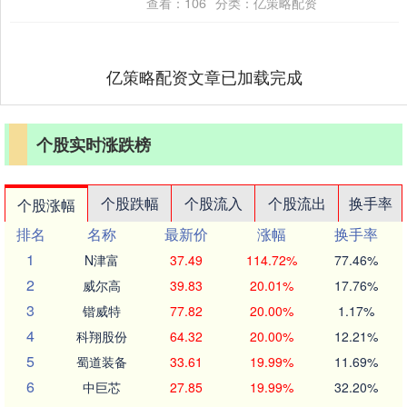
查看：
106
分类：
亿策略配资
简称金....
亿策略配资文章已加载完成
个股实时涨跌榜
个股跌幅
个股流入
个股流出
换手率
个股涨幅
排名
名称
最新价
涨幅
换手率
1
N津富
37.49
114.72%
77.46%
2
威尔高
39.83
20.01%
17.76%
3
锴威特
77.82
20.00%
1.17%
4
科翔股份
64.32
20.00%
12.21%
5
蜀道装备
33.61
19.99%
11.69%
6
中巨芯
27.85
19.99%
32.20%