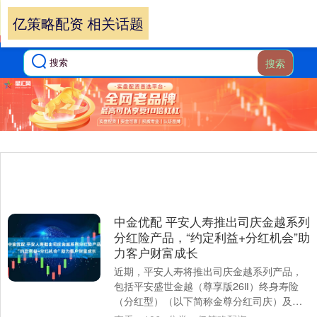
亿策略配资 相关话题
搜索
中金优配 平安人寿推出司庆金越系列
分红险产品，“约定利益+分红机会”助
力客户财富成长
近期，平安人寿将推出司庆金越系列产品，
包括平安盛世金越（尊享版26Ⅱ）终身寿险
（分红型）（以下简称金尊分红司庆）及平
安盛世金越养老年金保险（分红型）（以下