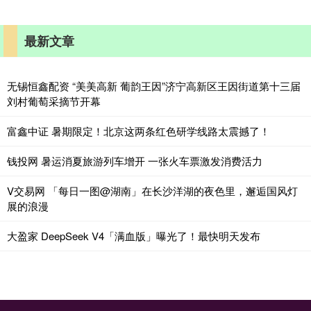
最新文章
无锡恒鑫配资 “美美高新 葡韵王因”济宁高新区王因街道第十三届
刘村葡萄采摘节开幕
富鑫中证 暑期限定！北京这两条红色研学线路太震撼了！
钱投网 暑运消夏旅游列车增开 一张火车票激发消费活力
V交易网 「每日一图@湖南」在长沙洋湖的夜色里，邂逅国风灯
展的浪漫
大盈家 DeepSeek V4「满血版」曝光了！最快明天发布