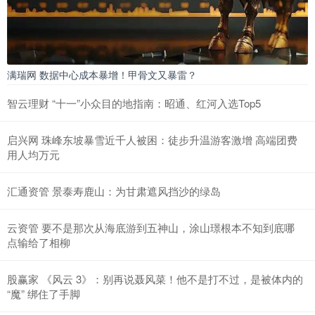
满瑞网 数据中心成本暴增！甲骨文又暴雷？
智云理财 “十一”小众目的地指南：昭通、红河入选Top5
启兴网 珠峰东坡暴雪近千人被困：徒步升温游客激增 高端团费
用人均万元
汇通资管 景泰寿鹿山：为甘肃遮风挡沙的绿岛
云资管 要不是那次从海底游到五神山，涂山璟根本不知到底哪
点输给了相柳
股赢家 《风云 3》：别再说聂风菜！他不是打不过，是被体内的
“魔” 绑住了手脚