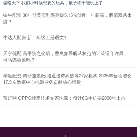
谋略天下 我们小时候想要的玩具，孩子终于能玩上了
铁牛配资 30年期美债利率突破5.15%创近一年新高，股债双杀来
袭？
牛达人配资 新二年级上册语文1
天宇优配 高平陵之变后，曹爽如果听从桓范的计策退守许昌，
司马懿会败吗？
华融配资 调研速递|欧陆通接待高盛等27家机构 2025年营收增长
17.5% 数据中心电源业务贡献核心增量
富灯网 OPPO蜂窝技术专家沈嘉：预计6G手机要2030年上市