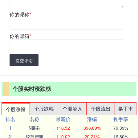
你的昵称
*
你的邮箱
*
提交评论
个股实时涨跌榜
个股跌幅
个股流入
个股流出
换手率
个股涨幅
排名
名称
最新价
涨幅
换手率
1
N展芯
116.52
396.89%
79.39%
2
锐翔智能
110.02
20.21%
16.80%