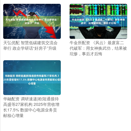
天弘优配 智慧低碳建筑交流会
牛金所配资 《风云》最废富二
举行 政企学研话“好房子”升级
代破军：用女神换武功，结果被
坑惨，事后才后悔
华融配资 调研速递|欧陆通接待
高盛等27家机构 2025年营收增
长17.5% 数据中心电源业务贡
献核心增量