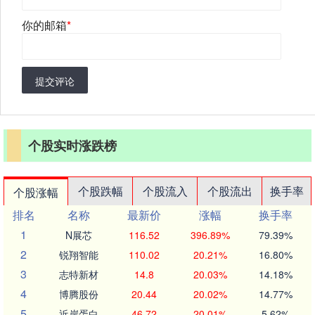
你的邮箱
*
提交评论
个股实时涨跌榜
个股跌幅
个股流入
个股流出
换手率
个股涨幅
排名
名称
最新价
涨幅
换手率
1
N展芯
116.52
396.89%
79.39%
2
锐翔智能
110.02
20.21%
16.80%
3
志特新材
14.8
20.03%
14.18%
4
博腾股份
20.44
20.02%
14.77%
5
近岸蛋白
46.72
20.01%
5.62%