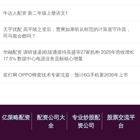
牛达人配资 新二年级上册语文1
天宇优配 高平陵之变后，曹爽如果听从桓范的计策退守许昌，
司马懿会败吗？
华融配资 调研速递|欧陆通接待高盛等27家机构 2025年营收增长
17.5% 数据中心电源业务贡献核心增量
富灯网 OPPO蜂窝技术专家沈嘉：预计6G手机要2030年上市
亿策略配资
配资公司大
专业炒股配
股票交流平
全
资公司
台