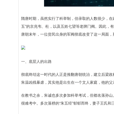
深证成指
14311.01
.68
1.02%
200.89
1
隋唐时期，虽然实行了科举制，但录取的人数很少，在
五”的京兆韦、杜，以及五姓七望等老牌门阀。因此，
唐朝末年，一位贫民出身的军阀彻底改变了这一局面，
一、底层人的出路
彻底终结这一时代的人正是推翻唐朝统治，建立后梁政
朱温凶残暴虐，其实他是出生在一个文人家庭，他的父亲
在教书之余，朱诚也多次参加科举考试，但都名落孙山
很难考中。多次落榜的“朱五经”郁郁而终，妻子王氏和