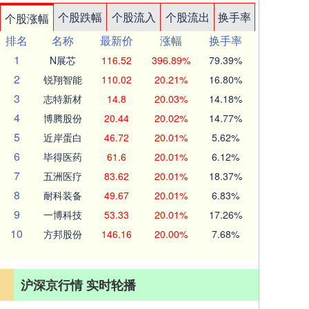
个股跌幅
个股流入
个股流出
换手率
个股涨幅
排名
名称
最新价
涨幅
换手率
1
N展芯
116.52
396.89%
79.39%
2
锐翔智能
110.02
20.21%
16.80%
3
志特新材
14.8
20.03%
14.18%
4
博腾股份
20.44
20.02%
14.77%
5
近岸蛋白
46.72
20.01%
5.62%
6
毕得医药
61.6
20.01%
6.12%
7
五洲医疗
83.62
20.01%
18.37%
8
耐科装备
49.67
20.01%
6.83%
9
一博科技
53.33
20.01%
17.26%
10
方邦股份
146.16
20.00%
7.68%
沪深京行情 实时轮播