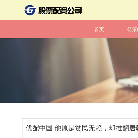
首页
亿策
优配中国 他原是贫民无赖，却推翻唐