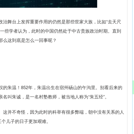
沪深300
4694.44
.42%
43.13
0.93%
政治舞台上发挥重要作用的仍然是那些世家大族，比如“去天尺
有一些学者认为，此时的中国仍然处于中古贵族政治时期。直到
那么这到底是怎么一回事呢？
权的朱温！852年，朱温出生在宿州砀山的午沟里。别看后来的
名叫朱诚，是一名村塾教师，被当地人称为“朱五经”。
。这并不奇怪，因为此时的科举有很多弊端，朝中没有关系的人
三个儿子的日子更加艰难。