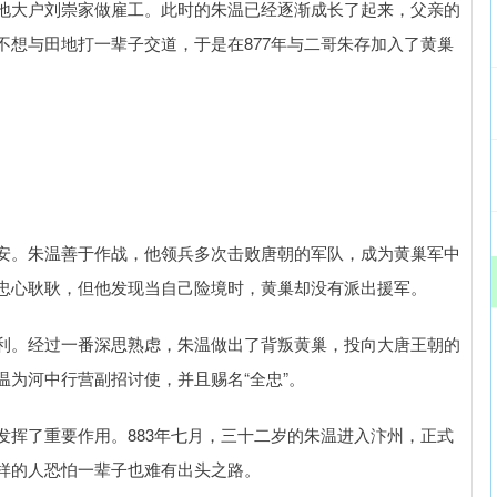
地大户刘崇家做雇工。此时的朱温已经逐渐成长了起来，父亲的
不想与田地打一辈子交道，于是在877年与二哥朱存加入了黄巢
安。朱温善于作战，他领兵多次击败唐朝的军队，成为黄巢军中
忠心耿耿，但他发现当自己险境时，黄巢却没有派出援军。
利。经过一番深思熟虑，朱温做出了背叛黄巢，投向大唐王朝的
为河中行营副招讨使，并且赐名“全忠”。
发挥了重要作用。883年七月，三十二岁的朱温进入汴州，正式
样的人恐怕一辈子也难有出头之路。