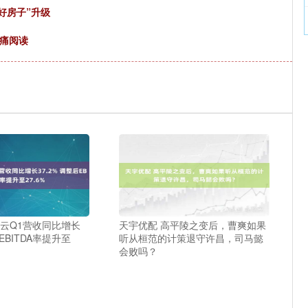
好房子”升级
无痛阅读
山云Q1营收同比增长
天宇优配 高平陵之变后，曹爽如果
后EBITDA率提升至
听从桓范的计策退守许昌，司马懿
会败吗？