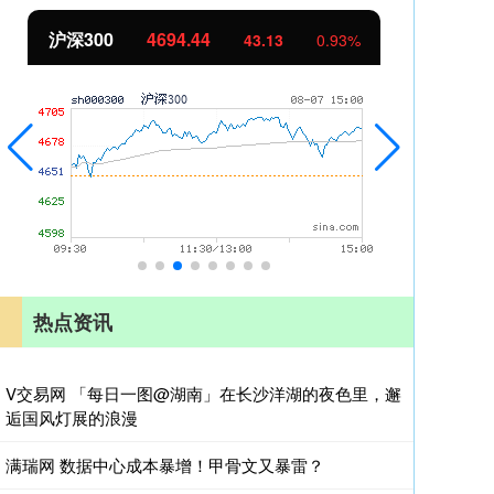
北证50
1134.24
创
11.37
1.01%
热点资讯
V交易网 「每日一图@湖南」在长沙洋湖的夜色里，邂
逅国风灯展的浪漫
满瑞网 数据中心成本暴增！甲骨文又暴雷？