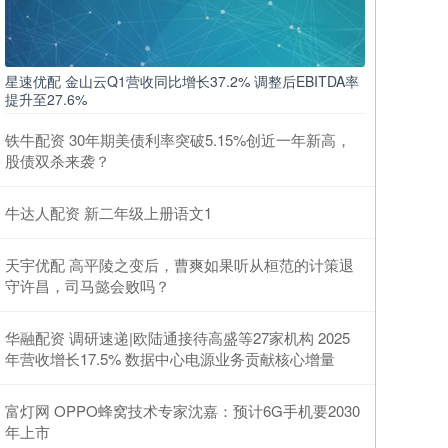
星速优配 金山云Q1营收同比增长37.2% 调整后EBITDA率
提升至27.6%
铁牛配资 30年期美债利率突破5.15%创近一年新高，
股债双杀来袭？
牛达人配资 新二年级上册语文1
天宇优配 高平陵之变后，曹爽如果听从桓范的计策退
守许昌，司马懿会败吗？
华融配资 调研速递|欧陆通接待高盛等27家机构 2025
年营收增长17.5% 数据中心电源业务贡献核心增量
富灯网 OPPO蜂窝技术专家沈嘉：预计6G手机要2030
年上市