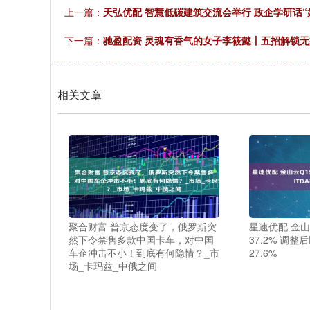
上一篇：
天弘优配 智慧低碳建筑交流会举行 政企学研话“
下一篇：
驰盈配资 灵魂有香气的女子李筱懿丨五招解锁
相关文章
聚合财富 普京态度变了，俄罗斯突
星速优配 金
然下令禁售多款中国卡车，对中国
37.2% 调整
车企冲击不小！到底有何隐情？_市
27.6%
场_卡玛兹_中俄之间