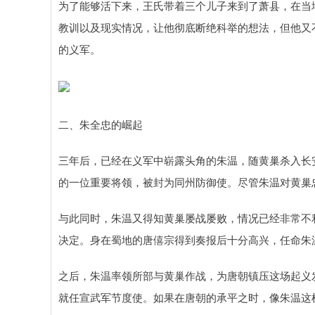
为了能够活下来，王氏带着三个儿子来到了萧县，在当
教训以及现实情况，让他彻底断绝科举的想法，但他又
的义军。
二、朱全忠的崛起
三年后，已经在义军中崭露头角的朱温，随黄巢杀入长
的一位重要将领，被封为同州防御使。尽管朱温对黄巢
与此同时，朱温又得知黄巢屡战屡败，情况已经非常不
决定。身在蜀地的唐僖宗得到奏报后十分高兴，任命朱温
之后，朱温率领所部与黄巢作战，为唐朝镇压这场起义
就任宣武军节度使。如果在唐朝的承平之时，像朱温这