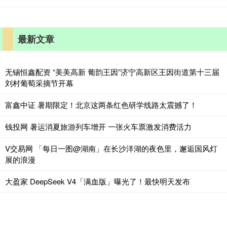
最新文章
无锡恒鑫配资 “美美高新 葡韵王因”济宁高新区王因街道第十三届
刘村葡萄采摘节开幕
富鑫中证 暑期限定！北京这两条红色研学线路太震撼了！
钱投网 暑运消夏旅游列车增开 一张火车票激发消费活力
V交易网 「每日一图@湖南」在长沙洋湖的夜色里，邂逅国风灯
展的浪漫
大盈家 DeepSeek V4「满血版」曝光了！最快明天发布