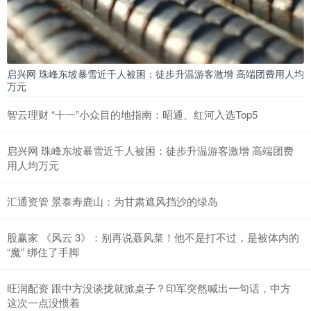
启兴网 珠峰东坡暴雪近千人被困：徒步升温游客激增 高端团费用人均
万元
智云理财 “十一”小众目的地指南：昭通、红河入选Top5
启兴网 珠峰东坡暴雪近千人被困：徒步升温游客激增 高端团费
用人均万元
汇通资管 景泰寿鹿山：为甘肃遮风挡沙的绿岛
股赢家 《风云 3》：别再说聂风菜！他不是打不过，是被体内的
“魔” 绑住了手脚
旺润配资 跟中方没谈拢就掀桌子？印军突然喊出一句话，中方
这次一点没惯着