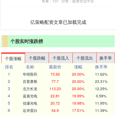
查看：
137
分类：
股票交流平台
发....
亿策略配资文章已加载完成
个股实时涨跌榜
个股跌幅
个股流入
个股流出
换手率
个股涨幅
排名
名称
最新价
涨幅
换手率
1
毕得医药
73.92
20.00%
11.62%
2
百普赛斯
77.7
20.00%
23.31%
3
北方长龙
113.23
20.00%
12.25%
4
蓝盾光电
22.81
19.99%
0.58%
5
信濠光电
20.72
19.98%
11.95%
6
近岸蛋白
54.9
17.51%
11.39%