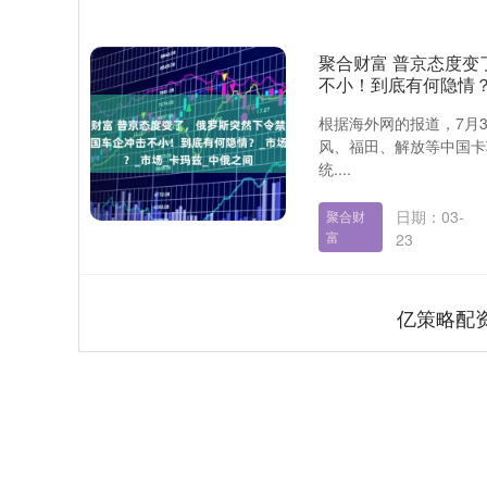
聚合财富 普京态度
不小！到底有何隐情？
根据海外网的报道，7月
风、福田、解放等中国卡
统....
日期：03-
聚合财
富
23
亿策略配