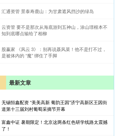
汇通资管 景泰寿鹿山：为甘肃遮风挡沙的绿岛
云资管 要不是那次从海底游到五神山，涂山璟根本不
知到底哪点输给了相柳
股赢家 《风云 3》：别再说聂风菜！他不是打不过，
是被体内的 “魔” 绑住了手脚
最新文章
无锡恒鑫配资 “美美高新 葡韵王因”济宁高新区王因街
道第十三届刘村葡萄采摘节开幕
富鑫中证 暑期限定！北京这两条红色研学线路太震撼
了！