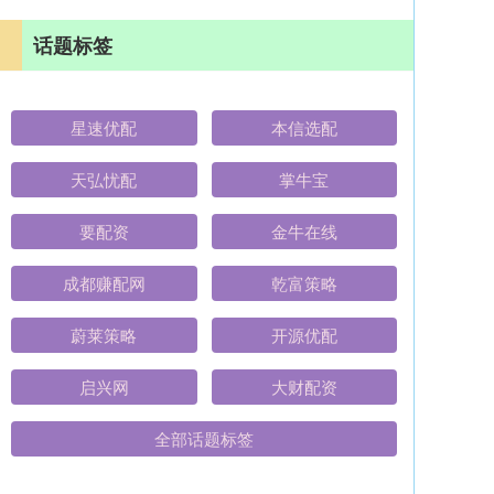
话题标签
星速优配
本信选配
天弘忧配
掌牛宝
要配资
金牛在线
成都赚配网
乾富策略
蔚莱策略
开源优配
启兴网
大财配资
全部话题标签