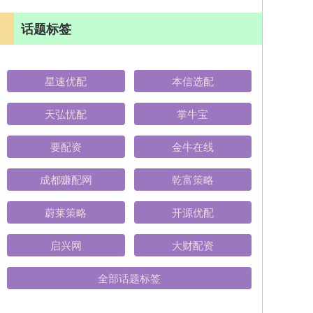
话题标签
星速优配
本信选配
天弘忧配
掌牛宝
要配资
金牛在线
成都赚配网
乾富策略
蔚莱策略
开源优配
启兴网
大财配资
全部话题标签