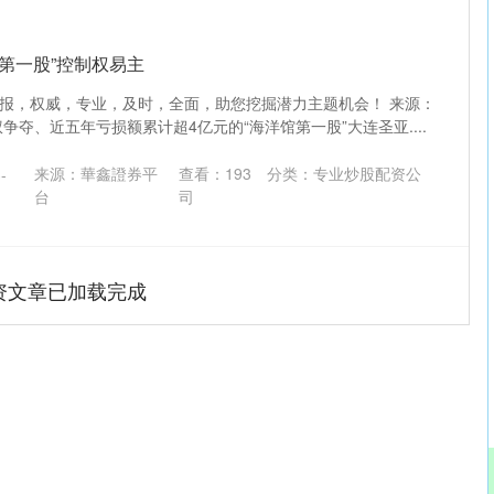
馆第一股”控制权易主
报，权威，专业，及时，全面，助您挖掘潜力主题机会！ 来源：
争夺、近五年亏损额累计超4亿元的“海洋馆第一股”大连圣亚....
来源：華鑫證券平
查看：
193
分类：
专业炒股配资公
-
台
司
资文章已加载完成