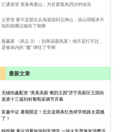
汇通资管 景泰寿鹿山：为甘肃遮风挡沙的绿岛
云资管 要不是那次从海底游到五神山，涂山璟根本不
知到底哪点输给了相柳
股赢家 《风云 3》：别再说聂风菜！他不是打不过，
是被体内的 “魔” 绑住了手脚
最新文章
无锡恒鑫配资 “美美高新 葡韵王因”济宁高新区王因街
道第十三届刘村葡萄采摘节开幕
富鑫中证 暑期限定！北京这两条红色研学线路太震撼
了！
钱投网 暑运消夏旅游列车增开 一张火车票激发消费活