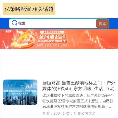
亿策略配资 相关话题
搜索
德恒财富 当雪王敲响地标之门：户外
媒体的狂欢shi_东方明珠_生活_互动
冰淇淋权杖下的城市奇遇：从屏幕到街头的
狂欢蔓延 蜜雪冰城的雪王从未想过，自己扛
着冰淇淋权杖闯进东方明珠塔的短视频，会
引发一场席卷全城的 “被攻击” 狂欢。网友
查看：
203
分类：
配资公司大全
们....