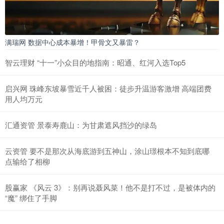
满瑞网 数据中心成本暴增！甲骨文又暴雷？
智云理财 “十一”小众目的地指南：昭通、红河入选Top5
启兴网 珠峰东坡暴雪近千人被困：徒步升温游客激增 高端团费
用人均万元
汇通资管 景泰寿鹿山：为甘肃遮风挡沙的绿岛
云资管 要不是那次从海底游到五神山，涂山璟根本不知到底哪
点输给了相柳
股赢家 《风云 3》：别再说聂风菜！他不是打不过，是被体内的
“魔” 绑住了手脚