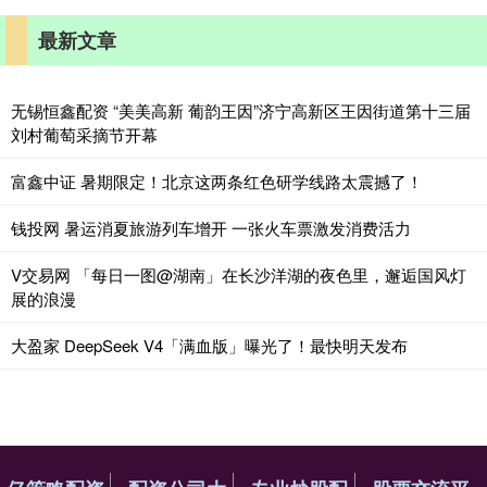
最新文章
无锡恒鑫配资 “美美高新 葡韵王因”济宁高新区王因街道第十三届
刘村葡萄采摘节开幕
富鑫中证 暑期限定！北京这两条红色研学线路太震撼了！
钱投网 暑运消夏旅游列车增开 一张火车票激发消费活力
V交易网 「每日一图@湖南」在长沙洋湖的夜色里，邂逅国风灯
展的浪漫
大盈家 DeepSeek V4「满血版」曝光了！最快明天发布