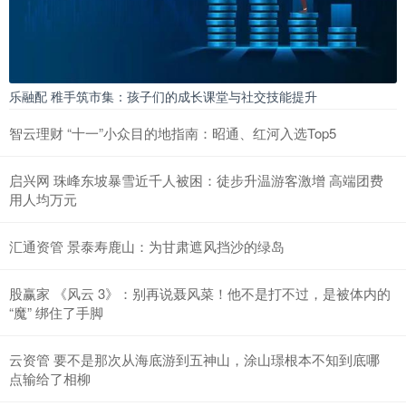
乐融配 稚手筑市集：孩子们的成长课堂与社交技能提升
智云理财 “十一”小众目的地指南：昭通、红河入选Top5
启兴网 珠峰东坡暴雪近千人被困：徒步升温游客激增 高端团费
用人均万元
汇通资管 景泰寿鹿山：为甘肃遮风挡沙的绿岛
股赢家 《风云 3》：别再说聂风菜！他不是打不过，是被体内的
“魔” 绑住了手脚
云资管 要不是那次从海底游到五神山，涂山璟根本不知到底哪
点输给了相柳