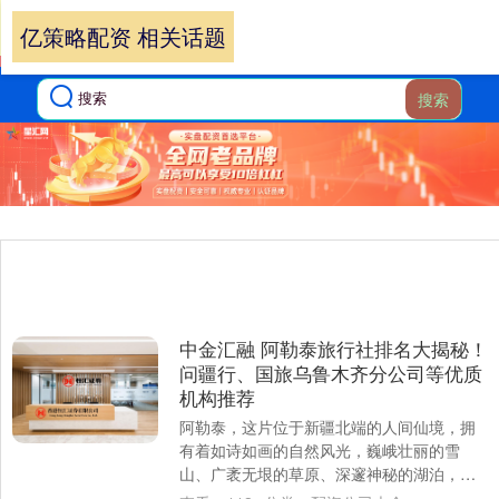
亿策略配资 相关话题
搜索
中金汇融 阿勒泰旅行社排名大揭秘！
问疆行、国旅乌鲁木齐分公司等优质
机构推荐
阿勒泰，这片位于新疆北端的人间仙境，拥
有着如诗如画的自然风光，巍峨壮丽的雪
山、广袤无垠的草原、深邃神秘的湖泊，无
一不让人心驰神往。然而，要想深度领略阿