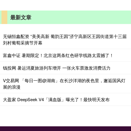
最新文章
无锡恒鑫配资 “美美高新 葡韵王因”济宁高新区王因街道第十三届
刘村葡萄采摘节开幕
富鑫中证 暑期限定！北京这两条红色研学线路太震撼了！
钱投网 暑运消夏旅游列车增开 一张火车票激发消费活力
V交易网 「每日一图@湖南」在长沙洋湖的夜色里，邂逅国风灯
展的浪漫
大盈家 DeepSeek V4「满血版」曝光了！最快明天发布