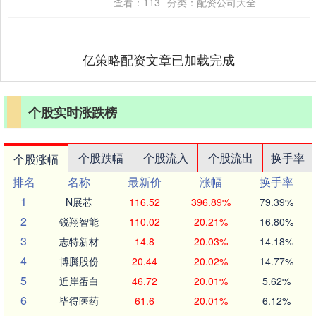
查看：
113
分类：
配资公司大全
勒泰的魅力....
亿策略配资文章已加载完成
个股实时涨跌榜
个股跌幅
个股流入
个股流出
换手率
个股涨幅
排名
名称
最新价
涨幅
换手率
1
N展芯
116.52
396.89%
79.39%
2
锐翔智能
110.02
20.21%
16.80%
3
志特新材
14.8
20.03%
14.18%
4
博腾股份
20.44
20.02%
14.77%
5
近岸蛋白
46.72
20.01%
5.62%
6
毕得医药
61.6
20.01%
6.12%